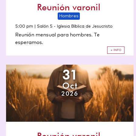
Reunión varonil
Hombres
5:00 pm | Salón 5
-
Iglesia Bíblica de Jesucristo
Reunión mensual para hombres. Te
esperamos.
+ INFO
31
Oct
2026
Reunión varonil